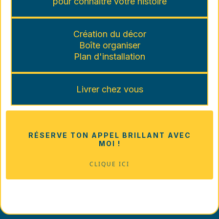
pour connaitre votre histoire
Création du décor
Boîte organiser
Plan d'installation
Livrer chez vous
RÉSERVE TON APPEL BRILLANT AVEC
MOI !
CLIQUE ICI